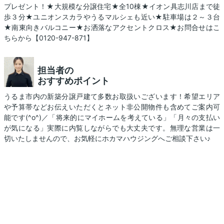
プレゼント！★大規模な分譲住宅★全10棟★イオン具志川店まで徒
歩３分★ユニオンスカラやうるマルシェも近い★駐車場は２～３台
★南東向きバルコニー★お洒落なアクセントクロス★お問合せはこ
ちらから【0120-947-871】
担当者の
おすすめポイント
うるま市内の新築分譲戸建て多数お取扱いございます！希望エリア
や予算帯などお伝えいただくとネット非公開物件も含めてご案内可
能です(^o^)／「将来的にマイホームを考えている」「月々の支払い
が気になる」実際に内覧しながらでも大丈夫です。無理な営業は一
切いたしませんので、お気軽にホカマハウジングへご相談下さい♪