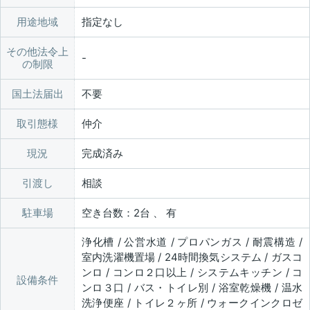
用途地域
指定なし
その他法令上
の制限
国土法届出
不要
取引態様
仲介
現況
完成済み
引渡し
相談
駐車場
空き台数：2台 、 有
浄化槽 / 公営水道 / プロパンガス / 耐震構造 /
室内洗濯機置場 / 24時間換気システム / ガスコ
ンロ / コンロ２口以上 / システムキッチン / コ
設備条件
ンロ３口 / バス・トイレ別 / 浴室乾燥機 / 温水
洗浄便座 / トイレ２ヶ所 / ウォークインクロゼ