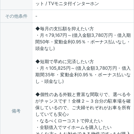
ット / TVモニタ付インターホン
その他条件
◆毎月の支払額を抑えたい方
・月々79,167円～(借入金額3,780万円・借入期
間50年・変動金利0.95％・ボーナス払いなし・
頭金なし)
◆短期で早めに完済したい方
・月々105,825円～(借入金額3,780万円・借入
期間35年・変動金利0.95％・ボーナス払いな
し・頭金なし)
◆個性のある外観と豊富な間取りで、選べる今
がチャンスです！全棟２～３台分の駐車場を確
保しているので、ご夫婦それぞれがお車を所有
備考
していても安心♪
・なるべくローコストで抑えたい
・全額借入でマイホームを購入したい
そんな方へもお勧めできる物件です♪まだ購入