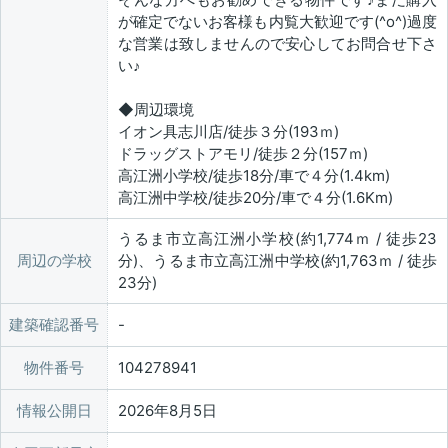
が確定でないお客様も内覧大歓迎です(^o^)過度
な営業は致しませんので安心してお問合せ下さ
い♪
◆周辺環境
イオン具志川店/徒歩３分(193ｍ)
ドラッグストアモリ/徒歩２分(157ｍ)
高江洲小学校/徒歩18分/車で４分(1.4km)
高江洲中学校/徒歩20分/車で４分(1.6Km)
うるま市立高江洲小学校(約1,774ｍ / 徒歩23
周辺の学校
分)、うるま市立高江洲中学校(約1,763ｍ / 徒歩
23分)
建築確認番号
物件番号
104278941
情報公開日
2026年8月5日