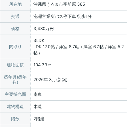
所在地
沖縄県うるま市字前原 385
交通
泡瀬営業所バス停下車 徒歩1分
価格
3,480万円
3LDK
間取り
LDK 17.0帖 / 洋室 8.7帖 / 洋室 6.7帖 / 洋室 5.2
帖 /
建物面積
104.33㎡
築年月(築年
2026年 3月(新築)
数)
主要採光面
南東
建物構造
木造
階数
2階建