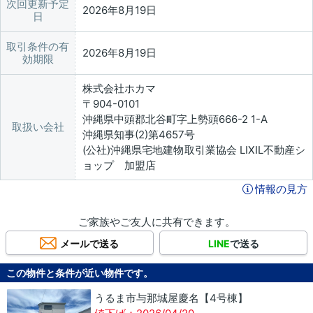
次回更新予定
2026年8月19日
日
取引条件の有
2026年8月19日
効期限
株式会社ホカマ
〒904-0101
沖縄県中頭郡北谷町字上勢頭666-2 1-A
取扱い会社
沖縄県知事(2)第4657号
(公社)沖縄県宅地建物取引業協会 LIXIL不動産シ
ョップ 加盟店
情報の見方
ご家族やご友人に共有できます。
メールで送る
LINE
で送る
この物件と条件が近い物件です。
うるま市与那城屋慶名【4号棟】