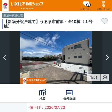
0
お気に入り
お問い合わせ
新築一戸建住宅
【新築分譲戸建て】うるま市前原・全10棟〈１号
棟〉
1
/
51
地図
物件詳細
値下げ：2026/07/23