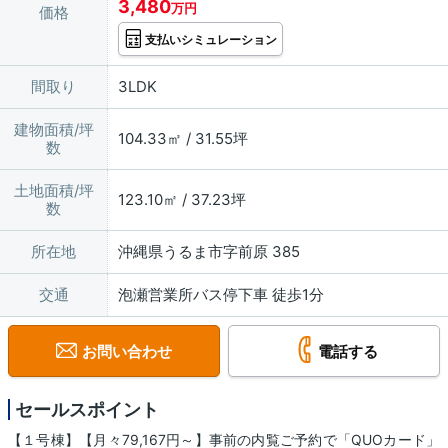
3,480
万円
価格
支払いシミュレーション
間取り
3LDK
建物面積/坪
104.33㎡ / 31.55坪
数
土地面積/坪
123.10㎡ / 37.23坪
数
所在地
沖縄県うるま市字前原 385
交通
泡瀬営業所バス停下車 徒歩1分
お問い合わせ
電話する
セールスポイント
【１号棟】【月々79,167円～】事前の内覧ご予約で「QUOカード」