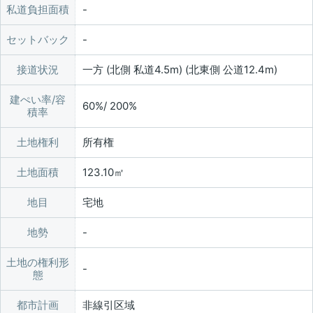
私道負担面積
セットバック
接道状況
一方 (北側 私道4.5m) (北東側 公道12.4m)
建ぺい率/容
60%/ 200%
積率
土地権利
所有権
土地面積
123.10㎡
地目
宅地
地勢
土地の権利形
態
都市計画
非線引区域