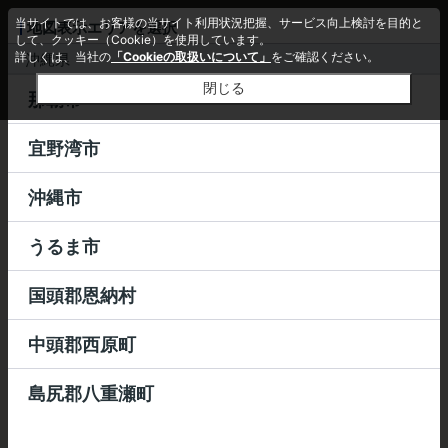
当サイトでは、お客様の当サイト利用状況把握、サービス向上検討を目的と
地図表示エリアを選択
詳細条件
エリア変更
して、クッキー（Cookie）を使用しています。
詳しくは、当社の
「Cookieの取扱いについて」
をご確認ください。
沖縄県
閉じる
那覇市
宜野湾市
沖縄市
うるま市
国頭郡恩納村
中頭郡西原町
島尻郡八重瀬町