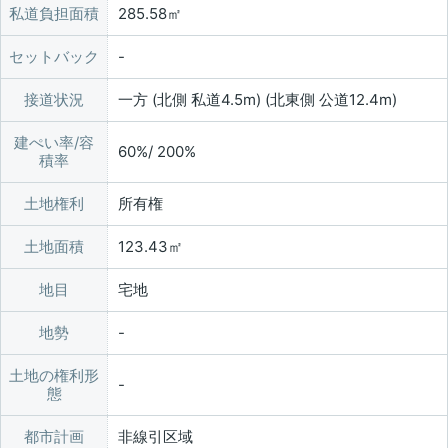
私道負担面積
285.58㎡
セットバック
接道状況
一方 (北側 私道4.5m) (北東側 公道12.4m)
建ぺい率/容
60%/ 200%
積率
土地権利
所有権
土地面積
123.43㎡
地目
宅地
地勢
土地の権利形
態
都市計画
非線引区域