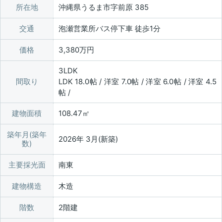
所在地
沖縄県うるま市字前原 385
交通
泡瀬営業所バス停下車 徒歩1分
価格
3,380万円
3LDK
間取り
LDK 18.0帖 / 洋室 7.0帖 / 洋室 6.0帖 / 洋室 4.5
帖 /
建物面積
108.47㎡
築年月(築年
2026年 3月(新築)
数)
主要採光面
南東
建物構造
木造
階数
2階建