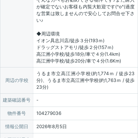
が確定でないお客様も内覧大歓迎です(^o^)過度
な営業は致しませんので安心してお問合せ下さ
い♪
◆周辺環境
イオン具志川店/徒歩３分(193ｍ)
ドラッグストアモリ/徒歩２分(157ｍ)
高江洲小学校/徒歩18分/車で４分(1.4km)
高江洲中学校/徒歩20分/車で４分(1.6Km)
うるま市立高江洲小学校(約1,774ｍ / 徒歩23
周辺の学校
分)、うるま市立高江洲中学校(約1,763ｍ / 徒歩
23分)
建築確認番号
物件番号
104279036
情報公開日
2026年8月5日