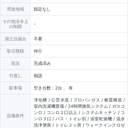
用途地域
指定なし
その他法令上
の制限
国土法届出
不要
取引態様
仲介
現況
完成済み
引渡し
相談
駐車場
空き台数：2台 、 有
浄化槽 / 公営水道 / プロパンガス / 耐震構造 /
室内洗濯機置場 / 24時間換気システム / ガスコ
ンロ / コンロ２口以上 / システムキッチン / コ
設備条件
ンロ３口 / バス・トイレ別 / 浴室乾燥機 / 温水
洗浄便座 / トイレ２ヶ所 / ウォークインクロゼ