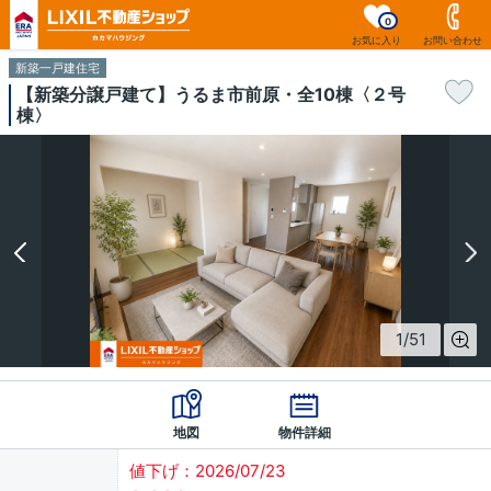
0
お気に入り
お問い合わせ
新築一戸建住宅
【新築分譲戸建て】うるま市前原・全10棟〈２号
棟〉
1
/
51
地図
物件詳細
値下げ：2026/07/23