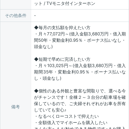
ット / TVモニタ付インターホン
その他条件
◆毎月の支払額を抑えたい方
・月々77,072円～(借入金額3,680万円・借入期
間50年・変動金利0.95％・ボーナス払いなし・
頭金なし)
◆短期で早めに完済したい方
・月々103,025円～(借入金額3,680万円・借入
期間35年・変動金利0.95％・ボーナス払いな
し・頭金なし)
◆個性のある外観と豊富な間取りで、選べる今
がチャンスです！全棟２～３台分の駐車場を確
保しているので、ご夫婦それぞれがお車を所有
備考
していても安心♪
・なるべくローコストで抑えたい
・全額借入でマイホームを購入したい
そんな方へもお勧めできる物件です♪まだ購入