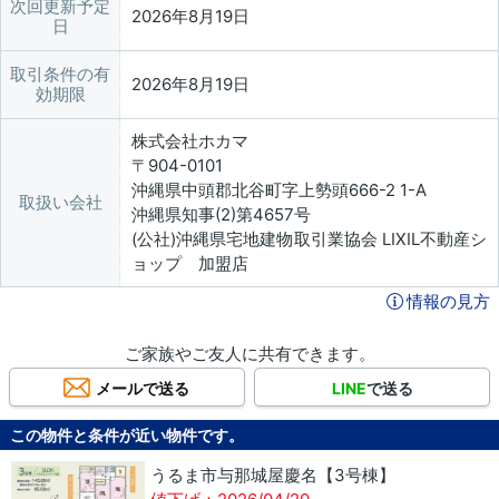
次回更新予定
2026年8月19日
日
取引条件の有
2026年8月19日
効期限
株式会社ホカマ
〒904-0101
沖縄県中頭郡北谷町字上勢頭666-2 1-A
取扱い会社
沖縄県知事(2)第4657号
(公社)沖縄県宅地建物取引業協会 LIXIL不動産シ
ョップ 加盟店
情報の見方
ご家族やご友人に共有できます。
メールで送る
LINE
で送る
この物件と条件が近い物件です。
うるま市与那城屋慶名【3号棟】