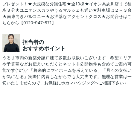
プレゼント！★大規模な分譲住宅★全10棟★イオン具志川店まで徒
歩３分★ユニオンスカラやうるマルシェも近い★駐車場は２～３台
★南東向きバルコニー★お洒落なアクセントクロス★お問合せはこ
ちらから【0120-947-871】
担当者の
おすすめポイント
うるま市内の新築分譲戸建て多数お取扱いございます！希望エリア
や予算帯などお伝えいただくとネット非公開物件も含めてご案内可
能です(^o^)／「将来的にマイホームを考えている」「月々の支払い
が気になる」実際に内覧しながらでも大丈夫です。無理な営業は一
切いたしませんので、お気軽にホカマハウジングへご相談下さい♪