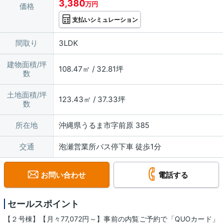
3,380
万円
価格
支払いシミュレーション
間取り
3LDK
建物面積/坪
108.47㎡ / 32.81坪
数
土地面積/坪
123.43㎡ / 37.33坪
数
所在地
沖縄県うるま市字前原 385
交通
泡瀬営業所バス停下車 徒歩1分
お問い合わせ
電話する
セールスポイント
【２号棟】【月々77,072円～】事前の内覧ご予約で「QUOカード」